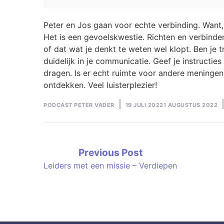
Peter en Jos gaan voor echte verbinding. Want, 
Het is een gevoelskwestie. Richten en verbind
of dat wat je denkt te weten wel klopt. Ben je t
duidelijk
in je communicatie. Geef je instructies
dragen. Is er echt ruimte voor andere meningen
ontdekken. Veel luisterplezier!
Posted
PODCAST PETER VADER
19 JULI 2022
1 AUGUSTUS 2022
by
Bericht
Previous
Previous Post
post:
Leiders met een missie – Verdiepen
navigatie