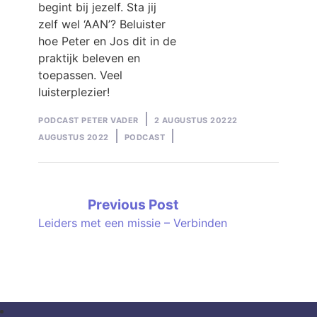
begint bij jezelf. Sta jij
zelf wel ‘AAN’? Beluister
hoe Peter en Jos dit in de
praktijk beleven en
toepassen. Veel
luisterplezier!
Posted
PODCAST PETER VADER
2 AUGUSTUS 2022
2
by
Posted
AUGUSTUS 2022
PODCAST
in
Bericht
Previous
Previous Post
post:
Leiders met een missie – Verbinden
navigatie