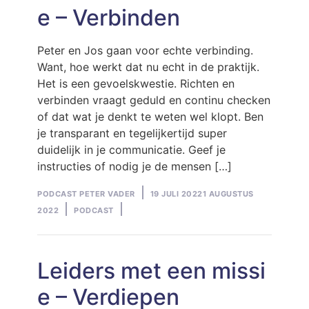
e – Verbinden
Peter en Jos gaan voor echte verbinding.
Want, hoe werkt dat nu echt in de praktijk.
Het is een gevoelskwestie. Richten en
verbinden vraagt geduld en continu checken
of dat wat je denkt te weten wel klopt. Ben
je transparant en tegelijkertijd super
duidelijk in je communicatie. Geef je
instructies of nodig je de mensen […]
Posted
PODCAST PETER VADER
19 JULI 2022
1 AUGUSTUS
by
Posted
2022
PODCAST
in
Leiders met een missi
e – Verdiepen