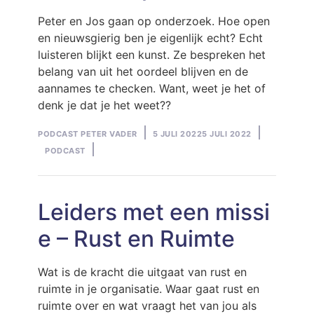
Peter en Jos gaan op onderzoek. Hoe open
en nieuwsgierig ben je eigenlijk echt? Echt
luisteren blijkt een kunst. Ze bespreken het
belang van uit het oordeel blijven en de
aannames te checken. Want, weet je het of
denk je dat je het weet??
Posted
Posted
PODCAST PETER VADER
5 JULI 2022
5 JULI 2022
by
in
PODCAST
Leiders met een missi
e – Rust en Ruimte
Wat is de kracht die uitgaat van rust en
ruimte in je organisatie. Waar gaat rust en
ruimte over en wat vraagt het van jou als