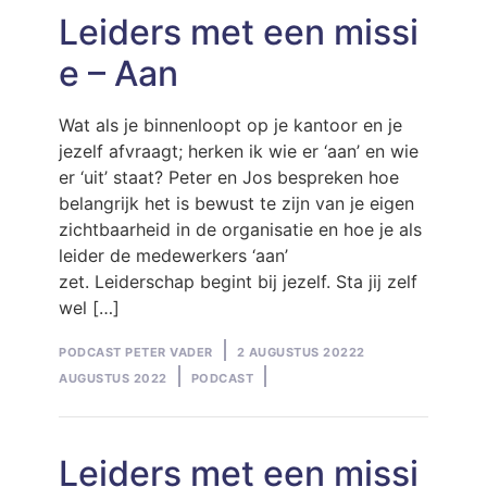
Leiders met een missi
e – Aan
Wat als je binnenloopt op je kantoor en je
jezelf afvraagt; herken ik wie er ‘aan’ en wie
er ‘uit’ staat? Peter en Jos bespreken hoe
belangrijk het is bewust te zijn van je eigen
zichtbaarheid in de organisatie en hoe je als
leider de medewerkers ‘aan’
zet. Leiderschap begint bij jezelf. Sta jij zelf
wel […]
Posted
PODCAST PETER VADER
2 AUGUSTUS 2022
2
by
Posted
AUGUSTUS 2022
PODCAST
in
Leiders met een missi