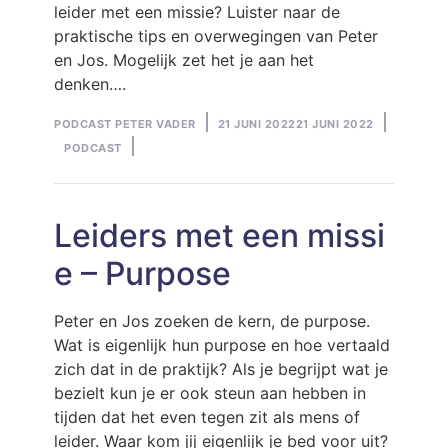
leider met een missie? Luister naar de
praktische tips en overwegingen van Peter
en Jos. Mogelijk zet het je aan het
denken….
Posted
Posted
PODCAST PETER VADER
21 JUNI 2022
21 JUNI 2022
by
in
PODCAST
Leiders met een missi
e – Purpose
Peter en Jos zoeken de kern, de purpose.
Wat is eigenlijk hun purpose en hoe vertaald
zich dat in de praktijk? Als je begrijpt wat je
bezielt kun je er ook steun aan hebben in
tijden dat het even tegen zit als mens of
leider. Waar kom jij eigenlijk je bed voor uit?